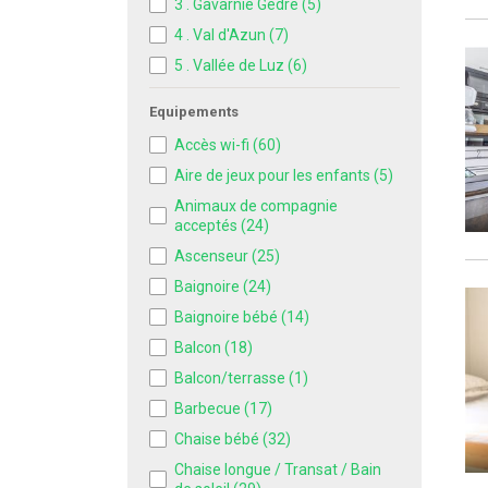
3 . Gavarnie Gèdre
(5)
4 . Val d'Azun
(7)
5 . Vallée de Luz
(6)
Equipements
Accès wi-fi
(60)
Aire de jeux pour les enfants
(5)
Animaux de compagnie
acceptés
(24)
Ascenseur
(25)
Baignoire
(24)
Baignoire bébé
(14)
Balcon
(18)
Balcon/terrasse
(1)
Barbecue
(17)
Chaise bébé
(32)
Chaise longue / Transat / Bain