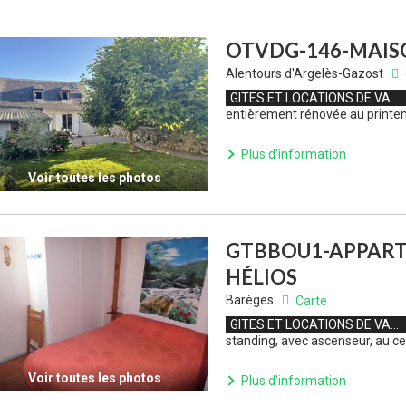
OTVDG-146-MAIS
Alentours d'Argelès-Gazost
GITES ET LOCATIONS DE VACANCES
entièrement rénovée au printe
Plus d'information
Voir toutes les photos
GTBBOU1-APPART
HÉLIOS
Barèges
Carte
GITES ET LOCATIONS DE VACANCES
standing, avec ascenseur, au ce
Voir toutes les photos
Plus d'information