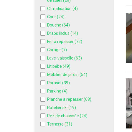
de soleil
(29)
Climatisation
(4)
Cour
(24)
Douche
(64)
Draps inclus
(14)
Fer à repasser
(72)
Garage
(7)
Lave-vaisselle
(63)
Lit bébé
(49)
Mobilier de jardin
(54)
Parasol
(39)
Parking
(4)
Planche à repasser
(68)
Ratelier ski
(19)
Rez de chaussée
(24)
Terrasse
(31)