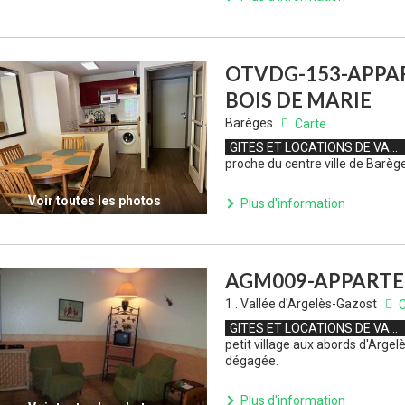
OTVDG-153-APPA
BOIS DE MARIE
Barèges
Carte
GITES ET LOCATIONS DE VACANCES
proche du centre ville de Barè
Voir toutes les photos
Plus d'information
AGM009-APPART
1 . Vallée d'Argelès-Gazost
C
GITES ET LOCATIONS DE VACANCES
petit village aux abords d'Arg
dégagée.
Plus d'information