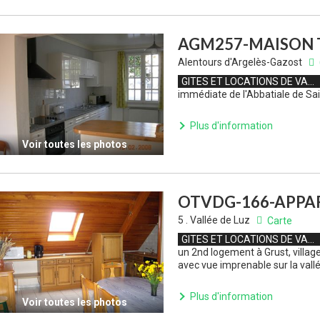
AGM257-MAISON T
Alentours d'Argelès-Gazost
GITES ET LOCATIONS DE VACANCES
immédiate de l'Abbatiale de Sai
Plus d'information
Voir toutes les photos
OTVDG-166-APPA
5 . Vallée de Luz
Carte
GITES ET LOCATIONS DE VACANCES
un 2nd logement à Grust, villag
avec vue imprenable sur la vall
Plus d'information
Voir toutes les photos