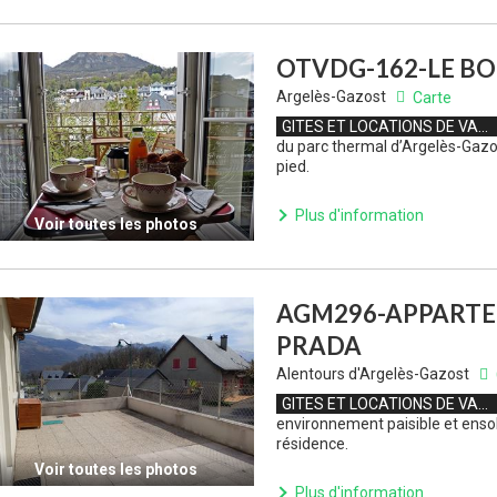
OTVDG-162-LE BO
Argelès-Gazost
Carte
GITES ET LOCATIONS DE VACANCES
du parc thermal d’Argelès-Gazos
pied.
Plus d'information
Voir toutes les photos
AGM296-APPARTE
PRADA
Alentours d'Argelès-Gazost
GITES ET LOCATIONS DE VACANCES
environnement paisible et enso
résidence.
Voir toutes les photos
Plus d'information