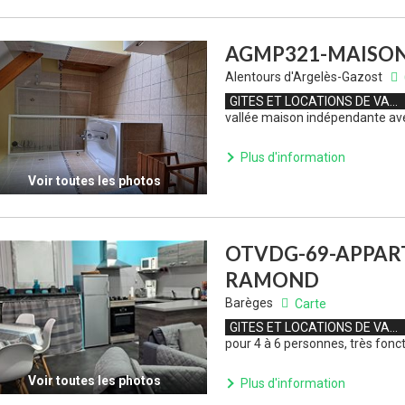
AGMP321-MAISO
Alentours d'Argelès-Gazost
GITES ET LOCATIONS DE VACANCES
vallée maison indépendante ave
Plus d'information
Voir toutes les photos
OTVDG-69-APPAR
RAMOND
Barèges
Carte
GITES ET LOCATIONS DE VACANCES
pour 4 à 6 personnes, très fonc
Voir toutes les photos
Plus d'information