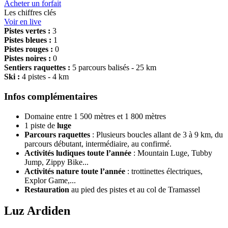
Acheter un forfait
Les chiffres clés
Voir en live
Pistes vertes :
3
Pistes bleues :
1
Pistes rouges :
0
Pistes noires :
0
Sentiers raquettes :
5 parcours balisés - 25 km
Ski :
4 pistes - 4 km
Infos complémentaires
Domaine entre 1 500 mètres et 1 800 mètres
1 piste de
luge
Parcours
raquettes
: Plusieurs boucles allant de 3 à 9 km, du
parcours débutant, intermédiaire, au confirmé.
Activités ludiques toute l’année
: Mountain Luge, Tubby
Jump, Zippy Bike...
Activités nature toute l’année
: trottinettes électriques,
Explor Game,...
Restauration
au pied des pistes et au col de Tramassel
Luz Ardiden