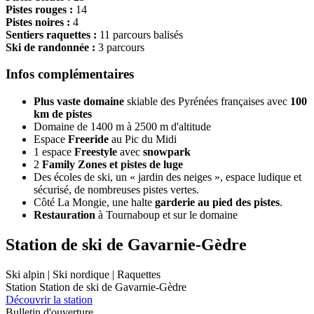
Pistes rouges :
14
Pistes noires :
4
Sentiers raquettes :
11 parcours balisés
Ski de randonnée :
3 parcours
Infos complémentaires
Plus vaste domaine
skiable des Pyrénées françaises avec
100
km de pistes
Domaine de 1400 m à 2500 m d'altitude
Espace
Freeride
au Pic du Midi
1 espace
Freestyle
avec
snowpark
2
Family Zones et pistes de luge
Des écoles de ski, un « jardin des neiges », espace ludique et
sécurisé, de nombreuses pistes vertes.
Côté La Mongie, une halte
garderie au pied des pistes
.
Restauration
à Tournaboup et sur le domaine
Station de ski de Gavarnie-Gèdre
Ski alpin | Ski nordique | Raquettes
Station Station de ski de Gavarnie-Gèdre
Découvrir la station
Bulletin d'ouverture