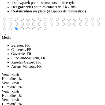
1
snowpark
pour les amateurs de freestyle
Des
garderies
pour les enfants de 3 à 7 ans
Restauration
sur place (4 espaces de restauration)
Météo
Barèges, FR
Cauterets, FR
Gavarnie, FR
Luz-Saint-Sauveur, FR
Argelès-Gazost, FR
Arrens-Marsous, FR
Vent :
km/h
Humidité :
%
Vent :
km/h
Humidité :
%
Vent :
km/h
Humidité :
%
Vent :
km/h
Humidité :
%