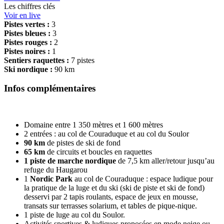
Les chiffres clés
Voir en live
Pistes vertes :
3
Pistes bleues :
3
Pistes rouges :
2
Pistes noires :
1
Sentiers raquettes :
7 pistes
Ski nordique :
90 km
Infos complémentaires
Domaine entre 1 350 mètres et 1 600 mètres
2 entrées : au col de Couraduque et au col du Soulor
90 km
de pistes de ski de fond
65 km
de circuits et boucles en raquettes
1 piste de marche nordique
de 7,5 km aller/retour jusqu’au
refuge du Haugarou
1
Nordic Park
au col de Couraduque : espace ludique pour
la pratique de la luge et du ski (ski de piste et ski de fond)
desservi par 2 tapis roulants, espace de jeux en mousse,
transats sur terrasses solarium, et tables de pique-nique.
1 piste de luge au col du Soulor.
Activités sportives & ludiques proposées en mode neige ou