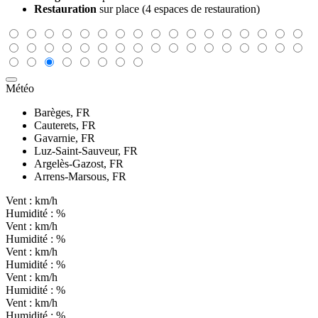
Restauration
sur place (4 espaces de restauration)
Météo
Barèges, FR
Cauterets, FR
Gavarnie, FR
Luz-Saint-Sauveur, FR
Argelès-Gazost, FR
Arrens-Marsous, FR
Vent :
km/h
Humidité :
%
Vent :
km/h
Humidité :
%
Vent :
km/h
Humidité :
%
Vent :
km/h
Humidité :
%
Vent :
km/h
Humidité :
%