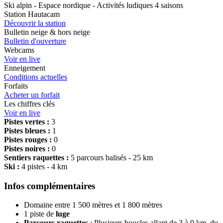
Ski alpin - Espace nordique - Activités ludiques 4 saisons
Station Hautacam
Découvrir la station
Bulletin neige & hors neige
Bulletin d'ouverture
Webcams
Voir en live
Enneigement
Conditions actuelles
Forfaits
Acheter un forfait
Les chiffres clés
Voir en live
Pistes vertes :
3
Pistes bleues :
1
Pistes rouges :
0
Pistes noires :
0
Sentiers raquettes :
5 parcours balisés - 25 km
Ski :
4 pistes - 4 km
Infos complémentaires
Domaine entre 1 500 mètres et 1 800 mètres
1 piste de
luge
Parcours
raquettes
: Plusieurs boucles allant de 3 à 9 km, du