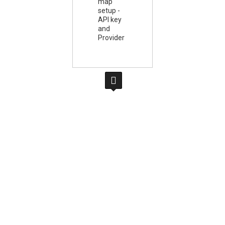
map
setup -
API key
and
Provider