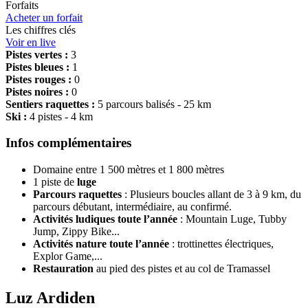
Forfaits
Acheter un forfait
Les chiffres clés
Voir en live
Pistes vertes :
3
Pistes bleues :
1
Pistes rouges :
0
Pistes noires :
0
Sentiers raquettes :
5 parcours balisés - 25 km
Ski :
4 pistes - 4 km
Infos complémentaires
Domaine entre 1 500 mètres et 1 800 mètres
1 piste de
luge
Parcours
raquettes
: Plusieurs boucles allant de 3 à 9 km, du
parcours débutant, intermédiaire, au confirmé.
Activités ludiques toute l’année
: Mountain Luge, Tubby
Jump, Zippy Bike...
Activités nature toute l’année
: trottinettes électriques,
Explor Game,...
Restauration
au pied des pistes et au col de Tramassel
Luz Ardiden