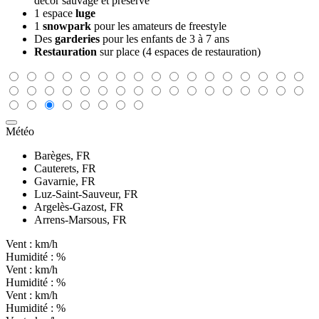
décor sauvage et préservé
1 espace
luge
1
snowpark
pour les amateurs de freestyle
Des
garderies
pour les enfants de 3 à 7 ans
Restauration
sur place (4 espaces de restauration)
Météo
Barèges, FR
Cauterets, FR
Gavarnie, FR
Luz-Saint-Sauveur, FR
Argelès-Gazost, FR
Arrens-Marsous, FR
Vent :
km/h
Humidité :
%
Vent :
km/h
Humidité :
%
Vent :
km/h
Humidité :
%