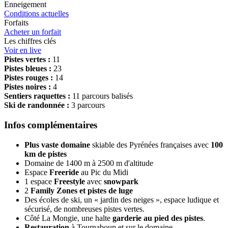
Enneigement
Conditions actuelles
Forfaits
Acheter un forfait
Les chiffres clés
Voir en live
Pistes vertes :
11
Pistes bleues :
23
Pistes rouges :
14
Pistes noires :
4
Sentiers raquettes :
11 parcours balisés
Ski de randonnée :
3 parcours
Infos complémentaires
Plus vaste domaine
skiable des Pyrénées françaises avec
100
km de pistes
Domaine de 1400 m à 2500 m d'altitude
Espace
Freeride
au Pic du Midi
1 espace
Freestyle
avec
snowpark
2
Family Zones et pistes de luge
Des écoles de ski, un « jardin des neiges », espace ludique et
sécurisé, de nombreuses pistes vertes.
Côté La Mongie, une halte
garderie au pied des pistes
.
Restauration
à Tournaboup et sur le domaine