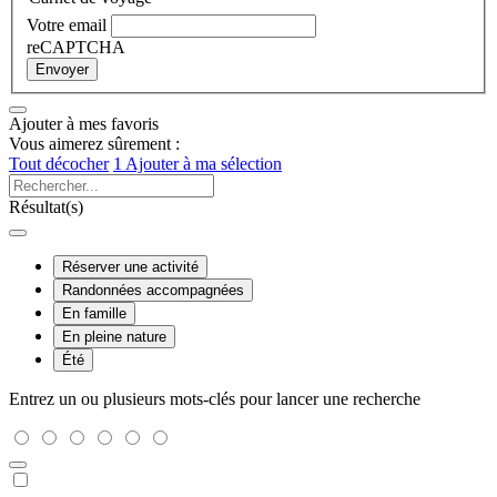
Votre email
reCAPTCHA
Envoyer
Ajouter à mes favoris
Vous aimerez sûrement :
Tout décocher
1
Ajouter à ma sélection
Résultat(s)
Réserver une activité
Randonnées accompagnées
En famille
En pleine nature
Été
Entrez un ou plusieurs mots-clés pour lancer une recherche