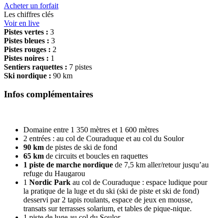
Acheter un forfait
Les chiffres clés
Voir en live
Pistes vertes :
3
Pistes bleues :
3
Pistes rouges :
2
Pistes noires :
1
Sentiers raquettes :
7 pistes
Ski nordique :
90 km
Infos complémentaires
Domaine entre 1 350 mètres et 1 600 mètres
2 entrées : au col de Couraduque et au col du Soulor
90 km
de pistes de ski de fond
65 km
de circuits et boucles en raquettes
1 piste de marche nordique
de 7,5 km aller/retour jusqu’au
refuge du Haugarou
1
Nordic Park
au col de Couraduque : espace ludique pour
la pratique de la luge et du ski (ski de piste et ski de fond)
desservi par 2 tapis roulants, espace de jeux en mousse,
transats sur terrasses solarium, et tables de pique-nique.
1 piste de luge au col du Soulor.