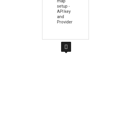
map
setup -
API key
and
Provider