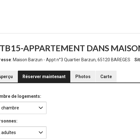
TB15-APPARTEMENT DANS MAISON
resse
: Maison Barzun - Appt n°3 Quartier Barzun, 65120 BAREGES
Si
Aperçu
Réserver maintenant
Photos
Carte
mbre de logements:
rsonnes: