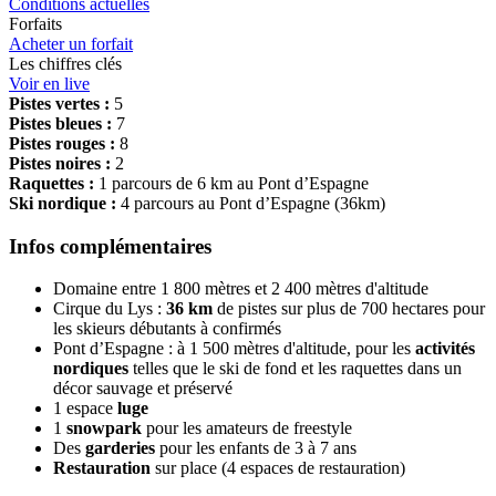
Conditions actuelles
Forfaits
Acheter un forfait
Les chiffres clés
Voir en live
Pistes vertes :
5
Pistes bleues :
7
Pistes rouges :
8
Pistes noires :
2
Raquettes :
1 parcours de 6 km au Pont d’Espagne
Ski nordique :
4 parcours au Pont d’Espagne (36km)
Infos complémentaires
Domaine entre 1 800 mètres et 2 400 mètres d'altitude
Cirque du Lys :
36 km
de pistes sur plus de 700 hectares pour
les skieurs débutants à confirmés
Pont d’Espagne : à 1 500 mètres d'altitude, pour les
activités
nordiques
telles que le ski de fond et les raquettes dans un
décor sauvage et préservé
1 espace
luge
1
snowpark
pour les amateurs de freestyle
Des
garderies
pour les enfants de 3 à 7 ans
Restauration
sur place (4 espaces de restauration)