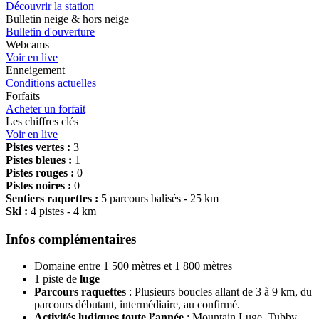
Découvrir la station
Bulletin neige & hors neige
Bulletin d'ouverture
Webcams
Voir en live
Enneigement
Conditions actuelles
Forfaits
Acheter un forfait
Les chiffres clés
Voir en live
Pistes vertes :
3
Pistes bleues :
1
Pistes rouges :
0
Pistes noires :
0
Sentiers raquettes :
5 parcours balisés - 25 km
Ski :
4 pistes - 4 km
Infos complémentaires
Domaine entre 1 500 mètres et 1 800 mètres
1 piste de
luge
Parcours
raquettes
: Plusieurs boucles allant de 3 à 9 km, du
parcours débutant, intermédiaire, au confirmé.
Activités ludiques toute l’année
: Mountain Luge, Tubby