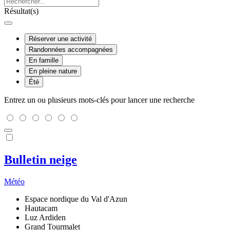
Résultat(s)
Réserver une activité
Randonnées accompagnées
En famille
En pleine nature
Été
Entrez un ou plusieurs mots-clés pour lancer une recherche
Bulletin neige
Météo
Espace nordique du Val d'Azun
Hautacam
Luz Ardiden
Grand Tourmalet